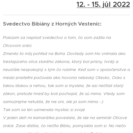
12. - 15. júl 2022
Svedectvo Bibiány z Horných Vesteníc:
Pokúsim sa napísať svedectvo o tom, čo som zažila na
Otcovom srdci.
Zmenilo to môj pohľad na Boha. Dovtedy som Ho vnímala ako
trestajúceho otca starého zákona, ktorý bol prísny, tvrdý a
neustále nespokojný s tým čo robíme. Keď som v spoločenstve a
medzi priateľmi počúvala ako hovoria nebeský Otecko, Ocko s
takou láskou a nehou, tak som si myslela, že asi nečítali starý
zákon, pretože hneď by boli pochopili, že sú mimo. Vtedy som
samozrejme netušila, že nie oni, ale ja som mimo :-)
Tak som sa len usmievala mysliac si svoje.
V jeden deň mi kamarátka povedala, že ide na seminár Otcove
srdce. Zase ďalšia, čo nečíta Bibliu, pomyslela som si. No niečo