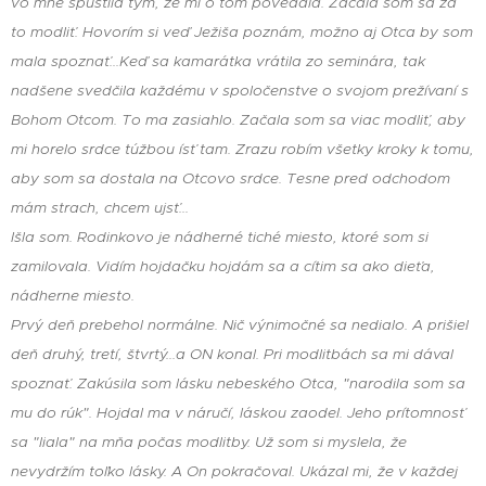
vo mne spustila tým, že mi o tom povedala. Začala som sa za
to modliť. Hovorím si veď Ježiša poznám, možno aj Otca by som
mala spoznať...Keď sa kamarátka vrátila zo seminára, tak
nadšene svedčila každému v spoločenstve o svojom prežívaní s
Bohom Otcom. To ma zasiahlo. Začala som sa viac modliť, aby
mi horelo srdce túžbou ísť tam. Zrazu robím všetky kroky k tomu,
aby som sa dostala na Otcovo srdce. Tesne pred odchodom
mám strach, chcem ujsť...
Išla som. Rodinkovo je nádherné tiché miesto, ktoré som si
zamilovala. Vidím hojdačku hojdám sa a cítim sa ako dieťa,
nádherne miesto.
Prvý deň prebehol normálne. Nič výnimočné sa nedialo. A prišiel
deň druhý, tretí, štvrtý...a ON konal. Pri modlitbách sa mi dával
spoznať. Zakúsila som lásku nebeského Otca, "narodila som sa
mu do rúk". Hojdal ma v náručí, láskou zaodel. Jeho prítomnosť
sa "liala" na mňa počas modlitby. Už som si myslela, že
nevydržím toľko lásky. A On pokračoval. Ukázal mi, že v každej