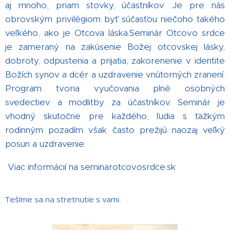
aj mnoho, priam stovky, účastníkov. Je pre nás
obrovským privilégiom byť súčasťou niečoho takého
veľkého, ako je Otcova láska.Seminár Otcovo srdce
je zameraný na zakúsenie Božej otcovskej lásky,
dobroty, odpustenia a prijatia; zakorenenie v identite
Božích synov a dcér a uzdravenie vnútorných zranení.
Program tvoria vyučovania plné osobných
svedectiev a modlitby za účastníkov. Seminár je
vhodný skutočne pre každého, ľudia s ťažkým
rodinným pozadím však často prežijú naozaj veľký
posun a uzdravenie.
Viac informácií na seminarotcovosrdce.sk
Tešíme sa na stretnutie s vami.