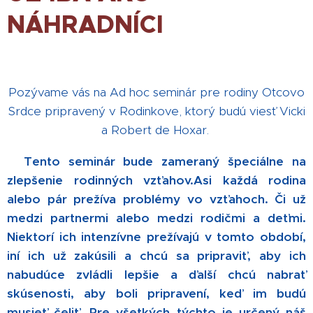
NÁHRADNÍCI
Pozývame vás na Ad hoc seminár pre rodiny Otcovo
Srdce pripravený v Rodinkove, ktorý budú viesť Vicki
a Robert de Hoxar.
Tento seminár bude zameraný špeciálne na
zlepšenie rodinných vzťahov.
Asi každá rodina
alebo pár prežíva problémy vo vzťahoch. Či už
medzi partnermi alebo medzi rodičmi a deťmi.
Niektorí ich intenzívne prežívajú v tomto období,
iní ich už zakúsili a chcú sa pripraviť, aby ich
nabudúce zvládli lepšie a ďalší chcú nabrať
skúsenosti, aby boli pripravení, keď im budú
musieť čeliť.
Pre všetkých týchto je určený náš