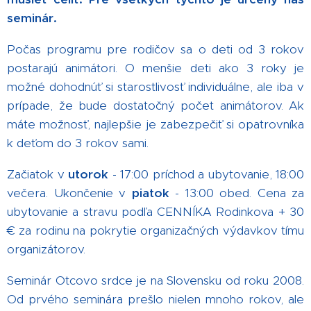
seminár.
Počas programu pre rodičov sa o deti od 3 rokov
postarajú animátori. O menšie deti ako 3 roky je
možné dohodnúť si starostlivosť individuálne, ale iba v
prípade, že bude dostatočný počet animátorov. Ak
máte možnosť, najlepšie je zabezpečiť si opatrovníka
k deťom do 3 rokov sami.
Začiatok v
utorok
- 17:00 príchod a ubytovanie, 18:00
večera. Ukončenie v
piatok
- 13:00 obed. Cena za
ubytovanie a stravu podľa CENNÍKA Rodinkova + 30
€ za rodinu na pokrytie organizačných výdavkov tímu
organizátorov.
Seminár Otcovo srdce je na Slovensku od roku 2008.
Od prvého seminára prešlo nielen mnoho rokov, ale