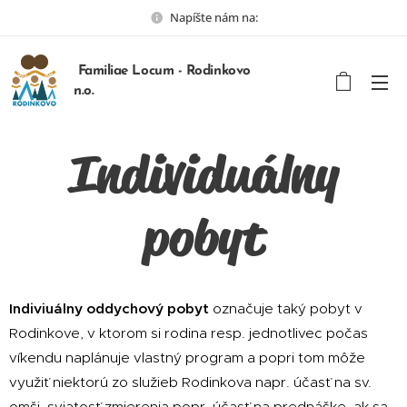
Napíšte nám na:
Familiae Locum - Rodinkovo
n.o.
Individuálny
pobyt
Indiviuálny oddychový pobyt
označuje taký pobyt v
Rodinkove, v ktorom si rodina resp. jednotlivec počas
víkendu naplánuje vlastný program a popri tom môže
využiť niektorú zo služieb Rodinkova napr. účasť na sv.
omši, sviatosť zmierenia popr. účasť na prednáške, ak sa