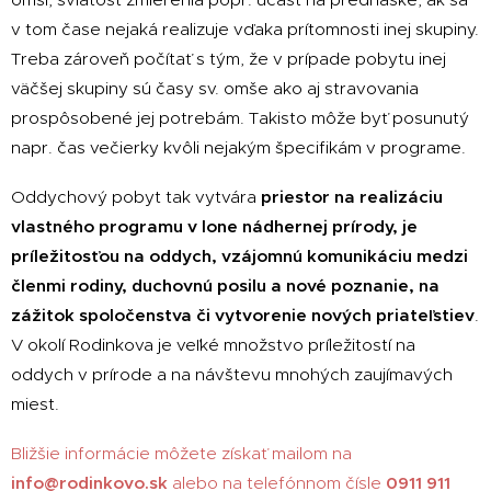
v tom čase nejaká realizuje vďaka prítomnosti inej skupiny.
Treba zároveň počítať s tým, že v prípade pobytu inej
väčšej skupiny sú časy sv. omše ako aj stravovania
prospôsobené jej potrebám. Takisto môže byť posunutý
napr. čas večierky kvôli nejakým špecifikám v programe.
Oddychový pobyt tak vytvára
priestor na realizáciu
vlastného programu v lone nádhernej prírody, je
príležitosťou na oddych, vzájomnú komunikáciu medzi
členmi rodiny, duchovnú posilu a nové poznanie, na
zážitok spoločenstva či vytvorenie nových priateľstiev
.
V okolí Rodinkova je veľké množstvo príležitostí na
oddych v prírode a na návštevu mnohých zaujímavých
miest.
Bližšie informácie môžete získať mailom na
info@rodinkovo.sk
alebo na telefónnom čísle
0911 911