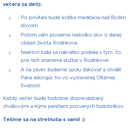
večera za deti):
Po privítaní bude krátka meditácia nad Božím
slovom.
Potom vám povieme niekoľko slov o danej
oblasti života Rodinkova
Niektorí ľudia sa nakrátko podelia s tým, čo
pre nich znamená služba v Rodinkove.
A na záver budeme spolu ďakovať a chváliť
Pána adorujúc ho vo vystavenej Oltárnej
Sviatosti.
Každý večer bude hudobne doprevádzaný
chválovými a inými piesňami pozvaných hudobníkov.
Tešíme sa na stretnutia s vami! :)