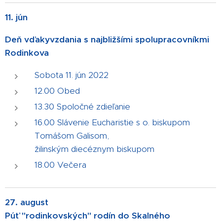
11. jún
Deň vďakyvzdania s najbližšími spolupracovníkmi
Rodinkova
Sobota 11. jún 2022
12.00 Obed
13.30 Spoločné zdieľanie
16.00 Slávenie Eucharistie s o. biskupom
Tomášom Galisom,
žilinským diecéznym biskupom
18.00 Večera
27. august
Púť "rodinkovských" rodín do Skalného