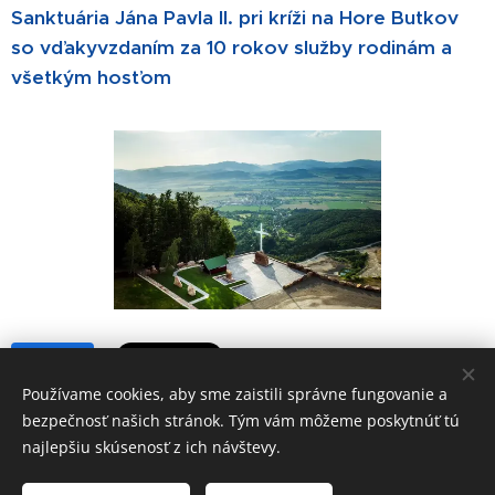
Sanktuária Jána Pavla II. pri kríži na Hore Butkov
so vďakyvzdaním za 10 rokov služby rodinám a
všetkým hosťom
Share
Používame cookies, aby sme zaistili správne fungovanie a
bezpečnosť našich stránok. Tým vám môžeme poskytnúť tú
najlepšiu skúsenosť z ich návštevy.
© 2012-2025 Familiae Locum - Rodinkovo n.o.