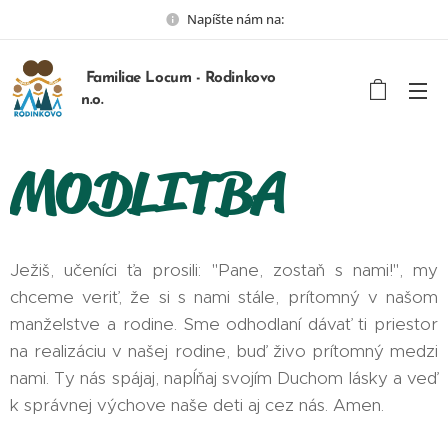
Napíšte nám na:
Familiae Locum - Rodinkovo
n.o.
MODLITBA
Ježiš, učeníci ťa prosili: "Pane, zostaň s nami!", my
chceme veriť, že si s nami stále, prítomný v našom
manželstve a rodine. Sme odhodlaní dávať ti priestor
na realizáciu v našej rodine, buď živo prítomný medzi
nami. Ty nás spájaj, napĺňaj svojím Duchom lásky a veď
k správnej výchove naše deti aj cez nás. Amen.