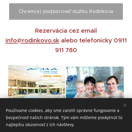
Chcem(e) podporovať službu Rodinkova
Rezervácia cez email
info@rodinkovo.sk
alebo telefonicky 0911
911 780
Používame cookies, aby sme zaistili správne fungovanie a
bezpečnosť našich stránok. Tým vám môžeme poskytnúť tú
najlepšiu skúsenosť z ich návštevy.