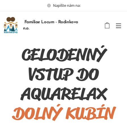
Napíšte nám na:
Familiae Locum - Rodinkovo
n.o.
CELODENNÝ
VSTUP DO
AQUARELAX
DOLNÝ KUBÍN