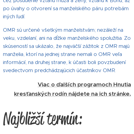
cez posúdenie vzťahu muža a ženy, vzťahu k Bohu, až
po úvahy o otvorení sa manželského páru potrebám
iných ľudí.
OMR sú určené všetkým manželstvám; nezáleží na
veku, vzdelaní, ani na dĺžke manželského spolužitia. Zo
skúseností sa ukázalo, že najväčší zážitok z OMR majú
manželia, ktorí na jednej strane nemali o OMR veľa
informácií, na druhej strane, k účasti boli povzbudení
svedectvom predchádzajúcich účastníkov OMR.
Viac o ďalších programoch Hnutia
kresťanských rodín nájdete na ich stránke.
Najbližší termín: