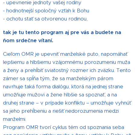
- upevnenie jednoty vašej rodiny
- hodnotnejší spoločný vzťah k Bohu
- ochotu stať sa otvorenou rodinou,
tak je tu tento program aj pre vás a budete na
ňom srdečne vítaní.
Cieľom OMR je upevniť manželské puto, napomáhať
lepšiemu a hlbšiemu vzájomnému porozumeniu muža
a ženy a prehĺbiť sviatostný rozmer ich zväzku. Tento
zámer sa spĺňa tým, že sa manželským párom
navrhuje taká forma dialógu, ktorá na jednej strane
umožňuje mužovi a žene hlbšie sa spoznať, a na
druhej strane – v prípade konfliktu – umožňuje vyhnúť
sa jeho prehĺbeniu a riešiť nedorozumenia medzi
manželmi.
Program OMR tvorí cyklus tém od spoznania seba