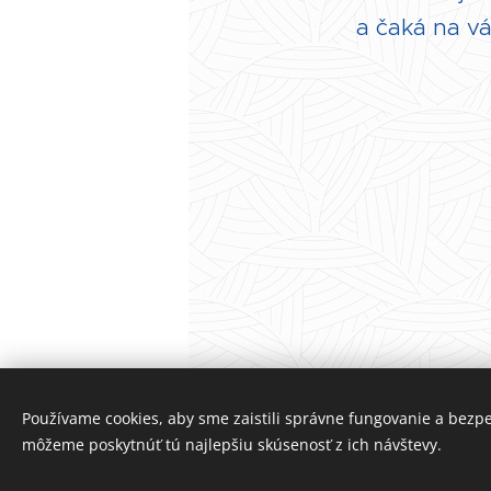
a čaká na v
Používame cookies, aby sme zaistili správne fungovanie a bezp
môžeme poskytnúť tú najlepšiu skúsenosť z ich návštevy.