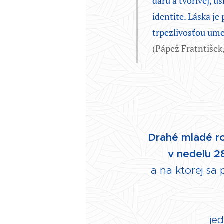
daru a tvorivej, u
identite. Láska j
trpezlivosťou ume
(Pápež Fratntišek,
Drahé mladé ro
v nedeľu 2
a na ktorej sa
je