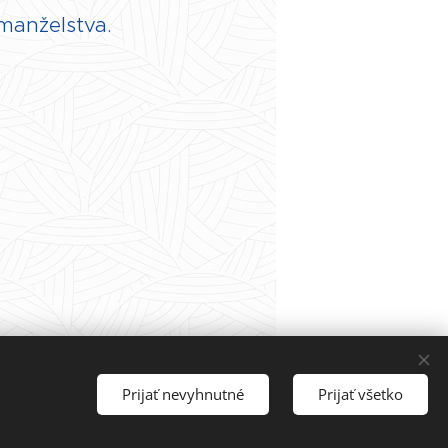
 manželstva.
Prijať nevyhnutné
Prijať všetko