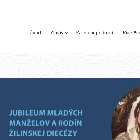
Úvod
O nás
Kalendár podujatí
Kurz E