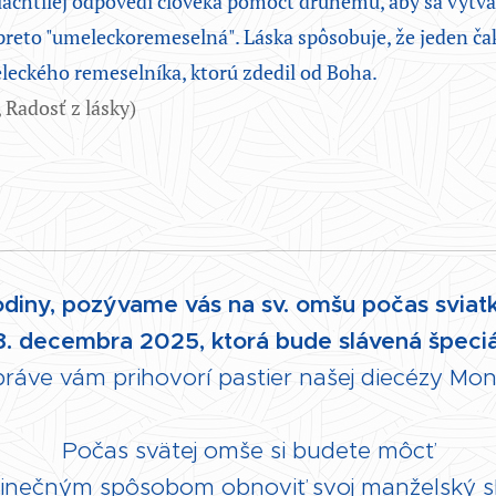
šľachtilej odpovedi človeka pomôcť druhému, aby sa vytva
e preto "umeleckoremeselná". Láska spôsobuje, že jeden ča
leckého remeselníka, ktorú zdedil od Boha.
 Radosť z lásky)
diny, pozývame vás na sv. omšu počas sviatk
8. decembra 2025, ktorá bude slávená špeciá
 práve vám prihovorí pastier našej diecézy Mon
Počas svätej omše si budete môcť
dinečným spôsobom obnoviť svoj manželský s