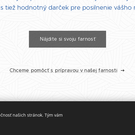
ás tiež hodnotný darček pre posilnenie vášho
Nájdite si svoju farnosť
Chceme pomôcť s prípravou v našej farnosti
ečnosť našich stránok. Tým vám
© 2012-2025 Familiae Locum - Rodinkovo n.o.
Vytvorené službou
Webnode
Cookies