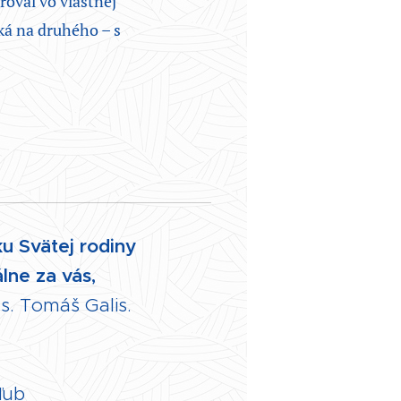
roval vo vlastnej
ká na druhého – s
u Svätej rodiny
lne za vás,
s. Tomáš Galis.
ľub