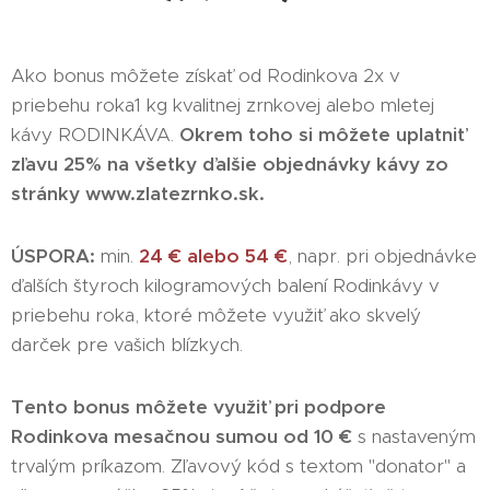
Ako bonus môžete získať od Rodinkova 2x v
priebehu roka1 kg kvalitnej zrnkovej alebo mletej
kávy RODINKÁVA.
Okrem toho si môžete uplatniť
zľavu 25% na všetky ďalšie objednávky kávy zo
stránky www.zlatezrnko.sk.
ÚSPORA:
min.
24 € alebo 54 €
, napr. pri objednávke
ďalších štyroch kilogramových balení Rodinkávy v
priebehu roka, ktoré môžete využiť ako skvelý
darček pre vašich blízkych.
Tento bonus môžete využiť pri podpore
Rodinkova mesačnou sumou od 10 €
s nastaveným
trvalým príkazom. Zľavový kód s textom "donator" a