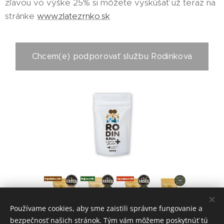
zľavou vo výške 25% si môžete vyskúšať už teraz na
stránke
www.zlatezrnko.sk
Chcem(e) podporovať službu Rodinkova
Používame cookies, aby sme zaistili správne fungovanie a
bezpečnosť našich stránok. Tým vám môžeme poskytnúť tú